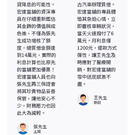
貸降息的可能性。
古汽車辦理質借。
宏達當舖的資深專
宏達當舖的專員體
員在仔細重新鑑估
恤其急迫心情，立
其金飾的價值與成
即審核車輛狀況，
色後，不僅為張先
當天火速撥付了6
生成功增核了額
萬元。月利息僅
度，總質借金額達
1200元，還款方式
到14萬元，實際的
彈性，讓王先生及
利息計算也比原先
時應對了醫療開
的當舖更加優惠！
銷，對宏達當舖的
宏達當舖人員也向
雪中送炭感激不
張先生再三保證會
盡。
將其珍貴物品妥善
王先生
保管，讓他安心不
新莊
少，財務壓力也因
此大為減輕。
張先生
土城