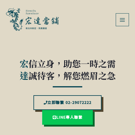
跳
MAI
至
MEN
主
要
內
容
宏
信立身，助您一時之需
達
誠待客，解您燃眉之急
立即聯繫 02-29072222
LINE專人聯繫