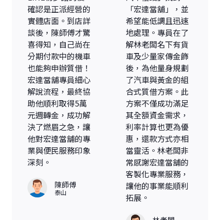
確認是正派經營的
「宏達當舖」，並
實體店面。到店詳
希望能低調且迅速
談後，陳師傅才驚
地處理。專員在了
喜得知，自己尚在
解林老闆名下有貨
分期付款中的機車
車及少量家傳金飾
也能夠申辦質借！
後，為他量身規劃
宏達當舖專員細心
了汽車與黃金的組
解說流程，最終協
合式質借方案。此
助他順利取得5萬
方案不僅成功滿足
元週轉金，成功解
其全額資金需求，
決了燃眉之急，讓
利率計算也更為優
他對宏達當舖的專
惠，還款方式亦相
業與便民服務印象
當靈活。林老闆非
深刻。
常感謝宏達當舖的
客製化專業服務，
陳師傅
讓他的事業能順利
泰山
拓展。
林老闆