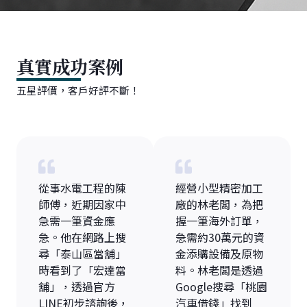
真實成功案例
五星評價，客戶好評不斷！
從事水電工程的陳
經營小型精密加工
師傅，近期因家中
廠的林老闆，為把
急需一筆資金應
握一筆海外訂單，
急。他在網路上搜
急需約30萬元的資
尋「泰山區當舖」
金添購設備及原物
時看到了「宏達當
料。林老闆是透過
舖」，透過官方
Google搜尋「桃園
LINE初步諮詢後，
汽車借錢」找到