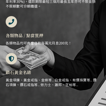
年利率30%)，還款期限最短三個月最長五年亦可不限金額
不限期數可分期攤還。
各類物品 / 點當質押
各類物品均可典當借款每萬元月息200元！
鑽石黃金名錶
黃金項鍊、黃金戒指、金條等... 白金戒指、有價珠寶等... 鑽
石項鍊、鑽石戒指等... 勞力士、蕭邦、芝柏等...