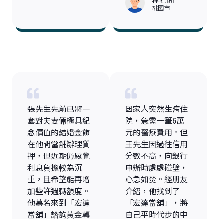
桃園市
張先生先前已將一
因家人突然生病住
套對夫妻倆極具紀
院，急需一筆6萬
念價值的結婚金飾
元的醫療費用。但
在他間當舖辦理質
王先生因過往信用
押，但近期仍感覺
分數不高，向銀行
利息負擔較為沉
申辦時處處碰壁，
重，且希望能再增
心急如焚。經朋友
加些許週轉額度。
介紹，他找到了
他慕名來到「宏達
「宏達當舖」，將
當舖」諮詢黃金轉
自己平時代步的中