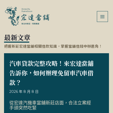
跳
MAI
至
MEN
主
要
內
最新文章
容
把握
新莊宏達當舖
相關借款知識，掌握當舖借錢申辦眉角！
汽車貸款完整攻略！來宏達當舖
告訴你，如何辦理免留車汽車借
款？
2026 年 8 月 8 日
從宏達汽機車當舖新莊店面，合法立案經
手頭突然吃緊