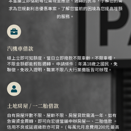
本當舖立即協助每位需現金應急、
週轉的民眾，
了解您的需
求為您規劃利息優惠專案，了解您當前的困境為您提高增額
的服務。
汽機車借款
線上立即可知額度，當日立即撥款不限車齡，不限車種，
不限金額都能輕鬆週轉。 申請條件：年滿18歲之國民，免
聯徵，免收入證明，職業不限八大行業攤販皆可辦理。
土地房屋 / 一二胎借款
自有房屋坪數不限、屋齡不限、房屋貸款需滿一年，如有
急需資金周轉，即可向宏達當舖申辦房屋一、二胎借款 。
信用不良或延遲繳款亦可貸。 ( 每萬元月息費用200元 最高