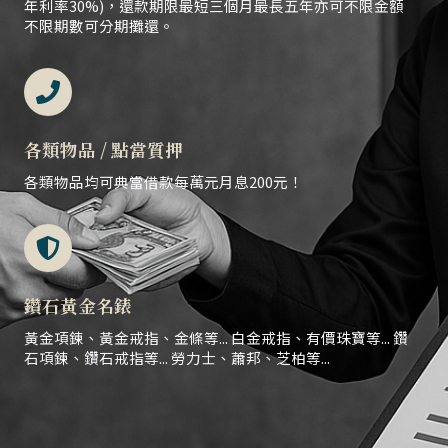
年利率30%)，還款期限最短三個月最長五年亦可不限金額
不限期數可分期攤還。
各類物品 / 點當質押
各類物品均可典當借款每萬元月息200元！
鑽石黃金名錶
黃金項鍊、黃金戒指、金條等... 白金戒指、有價珠寶等... 鑽
石項鍊、鑽石戒指等... 勞力士、蕭邦、芝柏等...