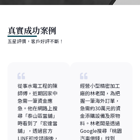
真實成功案例
五星評價，客戶好評不斷！
從事水電工程的陳
經營小型精密加工
師傅，近期因家中
廠的林老闆，為把
急需一筆資金應
握一筆海外訂單，
急。他在網路上搜
急需約30萬元的資
尋「泰山區當舖」
金添購設備及原物
時看到了「宏達當
料。林老闆是透過
舖」，透過官方
Google搜尋「桃園
LINE初步諮詢後，
汽車借錢」找到