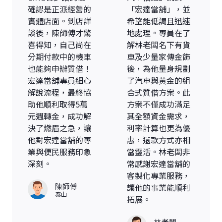
確認是正派經營的
「宏達當舖」，並
實體店面。到店詳
希望能低調且迅速
談後，陳師傅才驚
地處理。專員在了
喜得知，自己尚在
解林老闆名下有貨
分期付款中的機車
車及少量家傳金飾
也能夠申辦質借！
後，為他量身規劃
宏達當舖專員細心
了汽車與黃金的組
解說流程，最終協
合式質借方案。此
助他順利取得5萬
方案不僅成功滿足
元週轉金，成功解
其全額資金需求，
決了燃眉之急，讓
利率計算也更為優
他對宏達當舖的專
惠，還款方式亦相
業與便民服務印象
當靈活。林老闆非
深刻。
常感謝宏達當舖的
客製化專業服務，
陳師傅
讓他的事業能順利
泰山
拓展。
林老闆