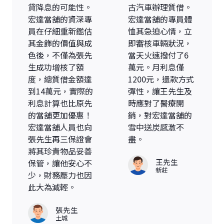
貸降息的可能性。
古汽車辦理質借。
宏達當舖的資深專
宏達當舖的專員體
員在仔細重新鑑估
恤其急迫心情，立
其金飾的價值與成
即審核車輛狀況，
色後，不僅為張先
當天火速撥付了6
生成功增核了額
萬元。月利息僅
度，總質借金額達
1200元，還款方式
到14萬元，實際的
彈性，讓王先生及
利息計算也比原先
時應對了醫療開
的當舖更加優惠！
銷，對宏達當舖的
宏達當舖人員也向
雪中送炭感激不
張先生再三保證會
盡。
將其珍貴物品妥善
王先生
保管，讓他安心不
新莊
少，財務壓力也因
此大為減輕。
張先生
土城