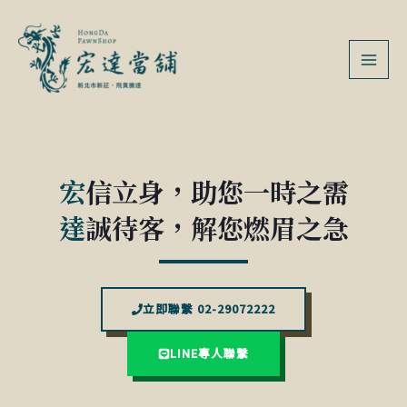
跳
MAI
至
MEN
主
要
內
容
宏
信立身，助您一時之需
達
誠待客，解您燃眉之急
立即聯繫 02-29072222
LINE專人聯繫