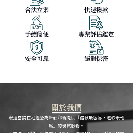
合法立案
快速撥款
手續簡便
專業評估鑑定
安全可靠
絕對保密
關於我們
宏達當舖在地經營為新莊鄉親提供『借款最容易，還款最輕
鬆』的優質服務。