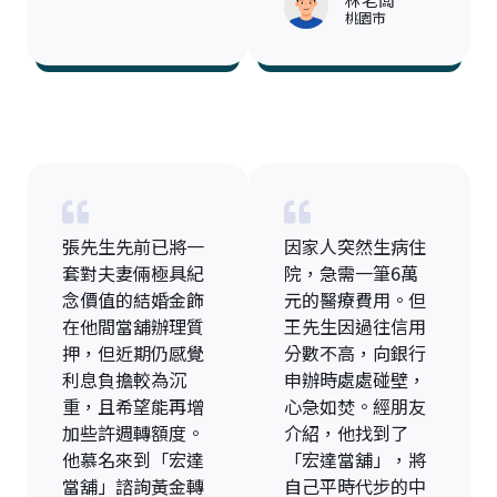
桃園市
張先生先前已將一
因家人突然生病住
套對夫妻倆極具紀
院，急需一筆6萬
念價值的結婚金飾
元的醫療費用。但
在他間當舖辦理質
王先生因過往信用
押，但近期仍感覺
分數不高，向銀行
利息負擔較為沉
申辦時處處碰壁，
重，且希望能再增
心急如焚。經朋友
加些許週轉額度。
介紹，他找到了
他慕名來到「宏達
「宏達當舖」，將
當舖」諮詢黃金轉
自己平時代步的中