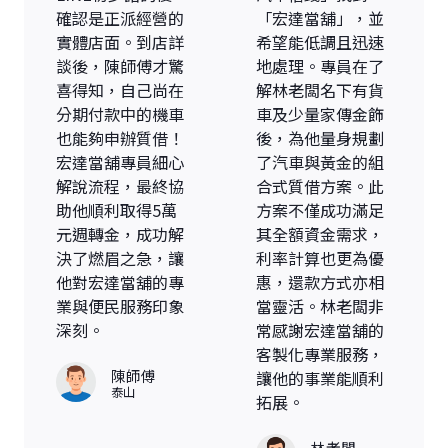
確認是正派經營的
「宏達當舖」，並
實體店面。到店詳
希望能低調且迅速
談後，陳師傅才驚
地處理。專員在了
喜得知，自己尚在
解林老闆名下有貨
分期付款中的機車
車及少量家傳金飾
也能夠申辦質借！
後，為他量身規劃
宏達當舖專員細心
了汽車與黃金的組
解說流程，最終協
合式質借方案。此
助他順利取得5萬
方案不僅成功滿足
元週轉金，成功解
其全額資金需求，
決了燃眉之急，讓
利率計算也更為優
他對宏達當舖的專
惠，還款方式亦相
業與便民服務印象
當靈活。林老闆非
深刻。
常感謝宏達當舖的
客製化專業服務，
陳師傅
讓他的事業能順利
泰山
拓展。
林老闆