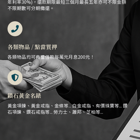
年利率30%)，還款期限最短三個月最長五年亦可不限金額
不限期數可分期攤還。
各類物品 / 點當質押
各類物品均可典當借款每萬元月息200元！
鑽石黃金名錶
黃金項鍊、黃金戒指、金條等... 白金戒指、有價珠寶等... 鑽
石項鍊、鑽石戒指等... 勞力士、蕭邦、芝柏等...