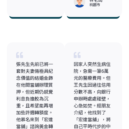
桃園市
張先生先前已將一
因家人突然生病住
套對夫妻倆極具紀
院，急需一筆6萬
念價值的結婚金飾
元的醫療費用。但
在他間當舖辦理質
王先生因過往信用
押，但近期仍感覺
分數不高，向銀行
利息負擔較為沉
申辦時處處碰壁，
重，且希望能再增
心急如焚。經朋友
加些許週轉額度。
介紹，他找到了
他慕名來到「宏達
「宏達當舖」，將
當舖」諮詢黃金轉
自己平時代步的中