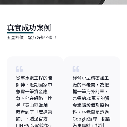
真實成功案例
五星評價，客戶好評不斷！
從事水電工程的陳
經營小型精密加工
師傅，近期因家中
廠的林老闆，為把
急需一筆資金應
握一筆海外訂單，
急。他在網路上搜
急需約30萬元的資
尋「泰山區當舖」
金添購設備及原物
時看到了「宏達當
料。林老闆是透過
舖」，透過官方
Google搜尋「桃園
LINE初步諮詢後，
汽車借錢」找到