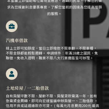
本當舖立即協助每位需現金應急、
週轉的民眾，
了解您的需
求為您規劃利息優惠專案，了解您當前的困境為您提高增額
的服務。
汽機車借款
線上立即可知額度，當日立即撥款不限車齡，不限車種，
不限金額都能輕鬆週轉。 申請條件：年滿18歲之國民，免
聯徵，免收入證明，職業不限八大行業攤販皆可辦理。
土地房屋 / 一二胎借款
自有房屋坪數不限、屋齡不限、房屋貸款需滿一年，如有
急需資金周轉，即可向宏達當舖申辦房屋一、二胎借款 。
信用不良或延遲繳款亦可貸。 ( 每萬元月息費用200元 最高