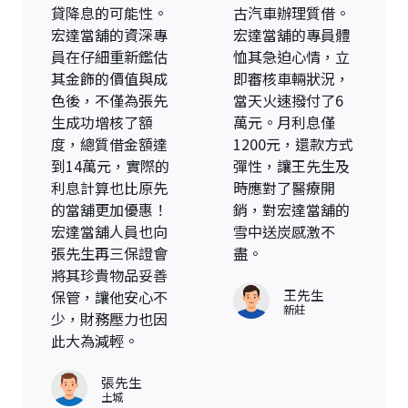
貸降息的可能性。
古汽車辦理質借。
宏達當舖的資深專
宏達當舖的專員體
員在仔細重新鑑估
恤其急迫心情，立
其金飾的價值與成
即審核車輛狀況，
色後，不僅為張先
當天火速撥付了6
生成功增核了額
萬元。月利息僅
度，總質借金額達
1200元，還款方式
到14萬元，實際的
彈性，讓王先生及
利息計算也比原先
時應對了醫療開
的當舖更加優惠！
銷，對宏達當舖的
宏達當舖人員也向
雪中送炭感激不
張先生再三保證會
盡。
將其珍貴物品妥善
王先生
保管，讓他安心不
新莊
少，財務壓力也因
此大為減輕。
張先生
土城