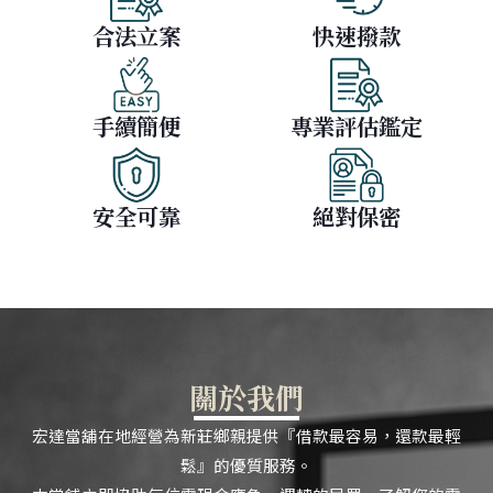
合法立案
快速撥款
手續簡便
專業評估鑑定
安全可靠
絕對保密
關於我們
宏達當舖在地經營為新莊鄉親提供『借款最容易，還款最輕
鬆』的優質服務。