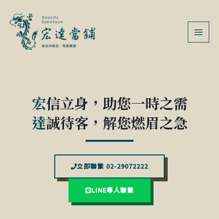
跳
MAI
至
MEN
主
要
內
容
宏
信立身，助您一時之需
達
誠待客，解您燃眉之急
立即聯繫 02-29072222
LINE專人聯繫