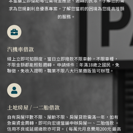
本當舖立即協助每位需現金應急、
週轉的民眾，
了解您的需
求為您規劃利息優惠專案，了解您當前的困境為您提高增額
的服務。
汽機車借款
線上立即可知額度，當日立即撥款不限車齡，不限車種，
不限金額都能輕鬆週轉。 申請條件：年滿18歲之國民，免
聯徵，免收入證明，職業不限八大行業攤販皆可辦理。
土地房屋 / 一二胎借款
自有房屋坪數不限、屋齡不限、房屋貸款需滿一年，如有
急需資金周轉，即可向宏達當舖申辦房屋一、二胎借款 。
信用不良或延遲繳款亦可貸。 ( 每萬元月息費用200元 最高