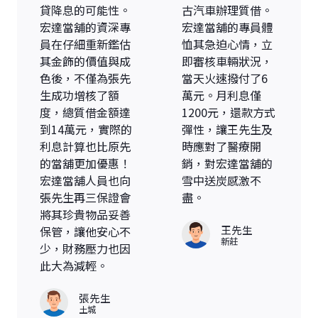
貸降息的可能性。
古汽車辦理質借。
宏達當舖的資深專
宏達當舖的專員體
員在仔細重新鑑估
恤其急迫心情，立
其金飾的價值與成
即審核車輛狀況，
色後，不僅為張先
當天火速撥付了6
生成功增核了額
萬元。月利息僅
度，總質借金額達
1200元，還款方式
到14萬元，實際的
彈性，讓王先生及
利息計算也比原先
時應對了醫療開
的當舖更加優惠！
銷，對宏達當舖的
宏達當舖人員也向
雪中送炭感激不
張先生再三保證會
盡。
將其珍貴物品妥善
王先生
保管，讓他安心不
新莊
少，財務壓力也因
此大為減輕。
張先生
土城