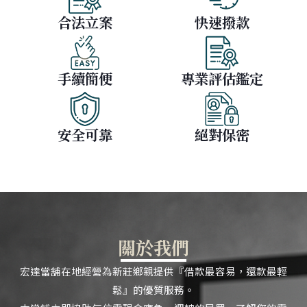
合法立案
快速撥款
手續簡便
專業評估鑑定
安全可靠
絕對保密
關於我們
宏達當舖在地經營為新莊鄉親提供『借款最容易，還款最輕
鬆』的優質服務。