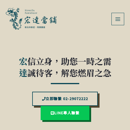
跳
MAI
至
MEN
主
要
內
容
宏
信立身，助您一時之需
達
誠待客，解您燃眉之急
立即聯繫 02-29072222
LINE專人聯繫