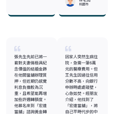
桃園市
張先生先前已將一
因家人突然生病住
套對夫妻倆極具紀
院，急需一筆6萬
念價值的結婚金飾
元的醫療費用。但
在他間當舖辦理質
王先生因過往信用
押，但近期仍感覺
分數不高，向銀行
利息負擔較為沉
申辦時處處碰壁，
重，且希望能再增
心急如焚。經朋友
加些許週轉額度。
介紹，他找到了
他慕名來到「宏達
「宏達當舖」，將
當舖」諮詢黃金轉
自己平時代步的中