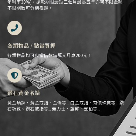
年利率30%)，還款期限最短三個月最長五年亦可不限金額
不限期數可分期攤還。
各類物品 / 點當質押
各類物品均可典當借款每萬元月息200元！
鑽石黃金名錶
黃金項鍊、黃金戒指、金條等... 白金戒指、有價珠寶等... 鑽
石項鍊、鑽石戒指等... 勞力士、蕭邦、芝柏等...