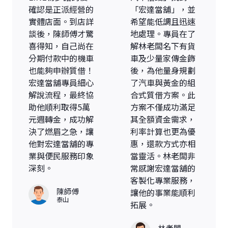
確認是正派經營的
「宏達當舖」，並
實體店面。到店詳
希望能低調且迅速
談後，陳師傅才驚
地處理。專員在了
喜得知，自己尚在
解林老闆名下有貨
分期付款中的機車
車及少量家傳金飾
也能夠申辦質借！
後，為他量身規劃
宏達當舖專員細心
了汽車與黃金的組
解說流程，最終協
合式質借方案。此
助他順利取得5萬
方案不僅成功滿足
元週轉金，成功解
其全額資金需求，
決了燃眉之急，讓
利率計算也更為優
他對宏達當舖的專
惠，還款方式亦相
業與便民服務印象
當靈活。林老闆非
深刻。
常感謝宏達當舖的
客製化專業服務，
陳師傅
讓他的事業能順利
泰山
拓展。
林老闆