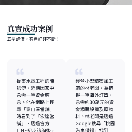
真實成功案例
五星評價，客戶好評不斷！
從事水電工程的陳
經營小型精密加工
師傅，近期因家中
廠的林老闆，為把
急需一筆資金應
握一筆海外訂單，
急。他在網路上搜
急需約30萬元的資
尋「泰山區當舖」
金添購設備及原物
時看到了「宏達當
料。林老闆是透過
舖」，透過官方
Google搜尋「桃園
LINE初步諮詢後，
汽車借錢」找到