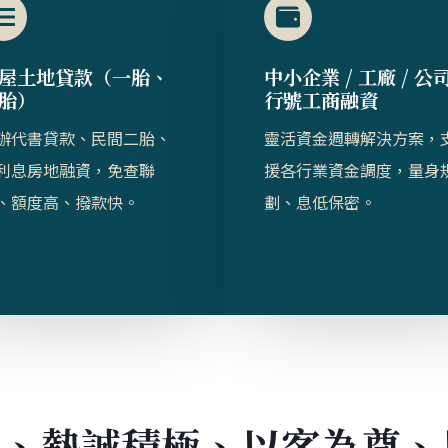
屋土地貸款（一胎、
中小企業 / 工廠 / 公
胎）​​
行號工商融資
辦代書貸款、民間二胎、
靈活資金週轉解決方案，
利息房地融資，免查聯
援各行業資金調度，量身
、額度高、撥款快。
劃、息低保密。
業、熱誠積極、以客為尊、