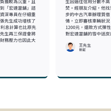
負擔較為沉重，且
生因過往信用分數不高
到「宏達當舖」諮
焚。經朋友介紹，他找
資深專員在仔細重
步的中古汽車辦理質借
張先生成功增核了
情，立即審核車輛狀況
的利息計算也比原先
1200元，還款方式
先生再三保證會將
對宏達當舖的雪中送炭
財務壓力也因此大
王先生
新莊