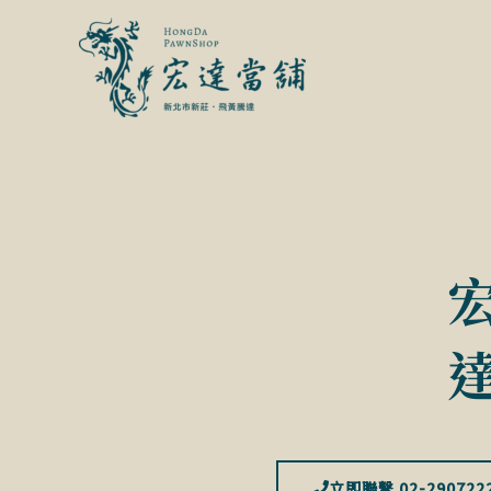
跳
至
主
要
內
容
立即聯繫 02-290722