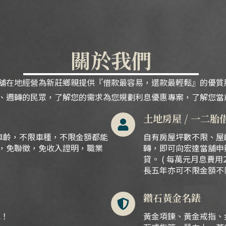
關於我們
舖在地經營為新莊鄉親提供『借款最容易，還款最輕鬆』的優質
、
週轉的民眾，
了解您的需求為您規劃利息優惠專案，了解您當
土地房屋 / 一二胎
車齡，不限車種，不限金額都能
自有房屋坪數不限、屋
民，免聯徵，免收入證明，職業
轉，即可向宏達當舖申
貸。 ( 每萬元月息費用
長五年亦可不限金額不
鑽石黃金名錶
元！
黃金項鍊、黃金戒指、金條