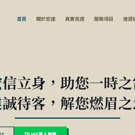
首頁
關於宏達
真實見證
服務項目
借貸
宏
信立身，助您一時之
達
誠待客，解您燃眉之
22
LINE專人聯繫