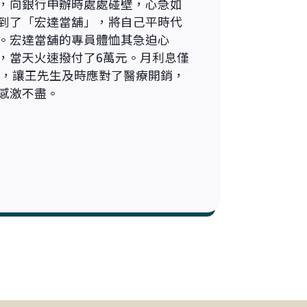
，向銀行申辦時處處碰壁，心急如
到了「宏達當舖」，將自己平時代
。宏達當舖的專員體恤其急迫心
，當天火速撥付了6萬元。月利息僅
彈性，讓王先生及時應對了醫療開銷，
感激不盡。