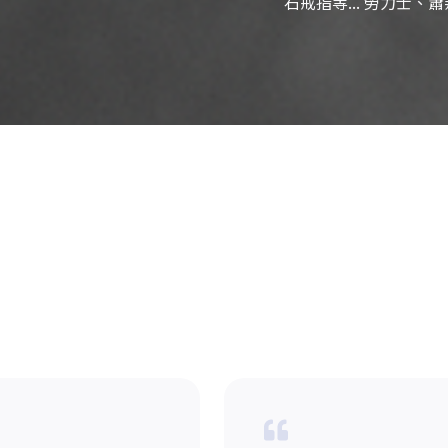
石戒指等... 勞力士、蕭