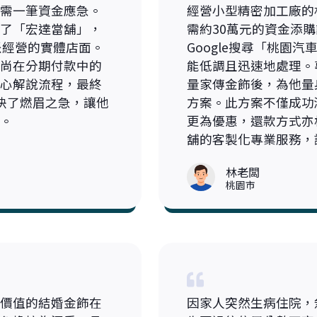
需一筆資金應急。
經營小型精密加工廠的
了「宏達當舖」，
需約30萬元的資金添
派經營的實體店面。
Google搜尋「桃園
尚在分期付款中的
能低調且迅速地處理。
心解說流程，最終
量家傳金飾後，為他量
決了燃眉之急，讓他
方案。此方案不僅成功
。
更為優惠，還款方式亦
舖的客製化專業服務，
林老闆
桃園市
價值的結婚金飾在
因家人突然生病住院，