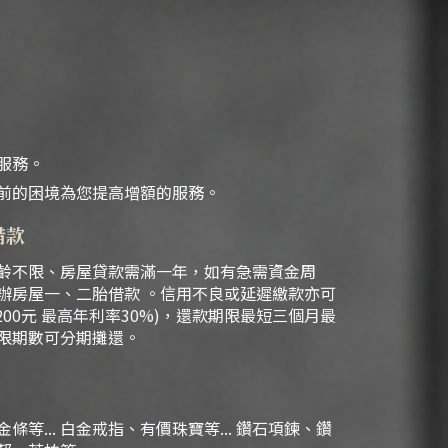
服務。
前的困境為您提高增額的服務。
借款
齡不限、房屋貸款需滿一年，如有急需資金周
辦房屋一、二胎借款 。信用不良或延遲繳款亦可
200元 最高年利率30%)，還款期限最短三個月最
限期數可分期攤還。
等... 白金戒指、有價珠寶等... 鑽石項鍊、鑽