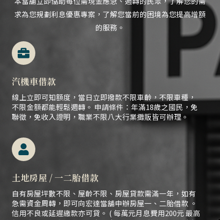
本當舖立即協助每位需現金應急、
週轉的民眾，
了解您的需
求為您規劃利息優惠專案，了解您當前的困境為您提高增額
的服務。
汽機車借款
線上立即可知額度，當日立即撥款不限車齡，不限車種，
不限金額都能輕鬆週轉。 申請條件：年滿18歲之國民，免
聯徵，免收入證明，職業不限八大行業攤販皆可辦理。
土地房屋 / 一二胎借款
自有房屋坪數不限、屋齡不限、房屋貸款需滿一年，如有
急需資金周轉，即可向宏達當舖申辦房屋一、二胎借款 。
信用不良或延遲繳款亦可貸。 ( 每萬元月息費用200元 最高