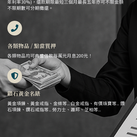
年利率30%)，還款期限最短三個月最長五年亦可不限金額
不限期數可分期攤還。
各類物品 / 點當質押
各類物品均可典當借款每萬元月息200元！
鑽石黃金名錶
黃金項鍊、黃金戒指、金條等... 白金戒指、有價珠寶等... 鑽
石項鍊、鑽石戒指等... 勞力士、蕭邦、芝柏等...