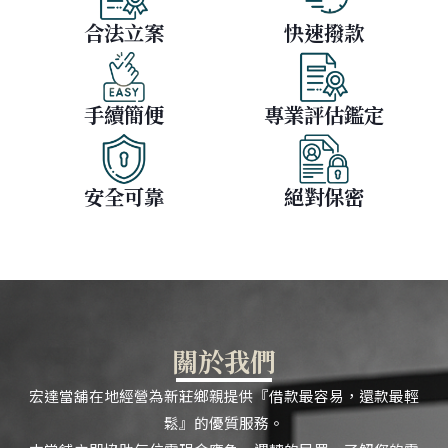
合法立案
快速撥款
手續簡便
專業評估鑑定
安全可靠
絕對保密
關於我們
宏達當舖在地經營為新莊鄉親提供『借款最容易，還款最輕
鬆』的優質服務。