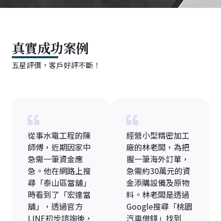
真實成功案例
五星評價，客戶好評不斷！
從事水電工程的陳
經營小型精密加工
師傅，近期因家中
廠的林老闆，為把
急需一筆資金應
握一筆海外訂單，
急。他在網路上搜
急需約30萬元的資
尋「泰山區當舖」
金添購設備及原物
時看到了「宏達當
料。林老闆是透過
舖」，透過官方
Google搜尋「桃園
LINE初步諮詢後，
汽車借錢」找到