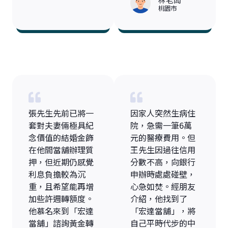
桃園市
張先生先前已將一
因家人突然生病住
套對夫妻倆極具紀
院，急需一筆6萬
念價值的結婚金飾
元的醫療費用。但
在他間當舖辦理質
王先生因過往信用
押，但近期仍感覺
分數不高，向銀行
利息負擔較為沉
申辦時處處碰壁，
重，且希望能再增
心急如焚。經朋友
加些許週轉額度。
介紹，他找到了
他慕名來到「宏達
「宏達當舖」，將
當舖」諮詢黃金轉
自己平時代步的中