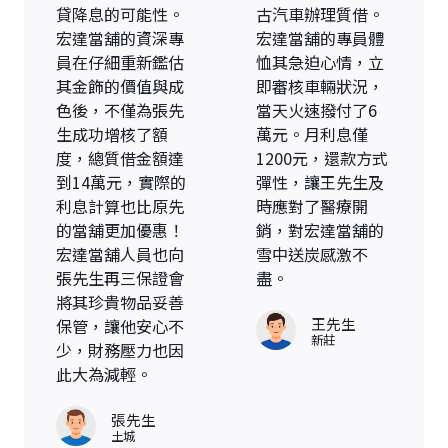
貸降息的可能性。
古汽車辦理質借。
宏達當舖的資深專
宏達當舖的專員體
員在仔細重新鑑估
恤其急迫心情，立
其金飾的價值與成
即審核車輛狀況，
色後，不僅為張先
當天火速撥付了6
生成功增核了額
萬元。月利息僅
度，總質借金額達
1200元，還款方式
到14萬元，實際的
彈性，讓王先生及
利息計算也比原先
時應對了醫療開
的當舖更加優惠！
銷，對宏達當舖的
宏達當舖人員也向
雪中送炭感激不
張先生再三保證會
盡。
將其珍貴物品妥善
王先生
保管，讓他安心不
新莊
少，財務壓力也因
此大為減輕。
張先生
土城