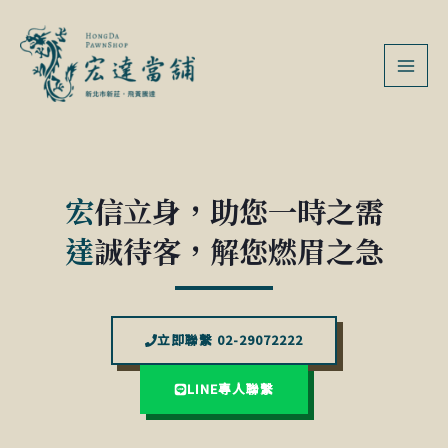
跳
MAI
至
MEN
主
要
內
容
宏
信立身，助您一時之需
達
誠待客，解您燃眉之急
立即聯繫 02-29072222
LINE專人聯繫