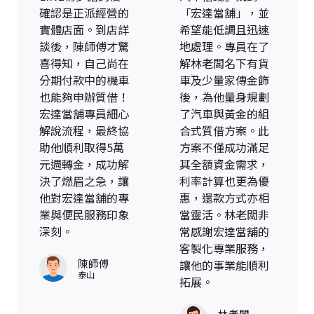
確認是正派經營的
「宏達當舖」，並
實體店面。到店詳
希望能低調且迅速
談後，陳師傅才驚
地處理。專員在了
喜得知，自己尚在
解林老闆名下有貨
分期付款中的機車
車及少量家傳金飾
也能夠申辦質借！
後，為他量身規劃
宏達當舖專員細心
了汽車與黃金的組
解說流程，最終協
合式質借方案。此
助他順利取得5萬
方案不僅成功滿足
元週轉金，成功解
其全額資金需求，
決了燃眉之急，讓
利率計算也更為優
他對宏達當舖的專
惠，還款方式亦相
業與便民服務印象
當靈活。林老闆非
深刻。
常感謝宏達當舖的
客製化專業服務，
陳師傅
讓他的事業能順利
泰山
拓展。
林老闆