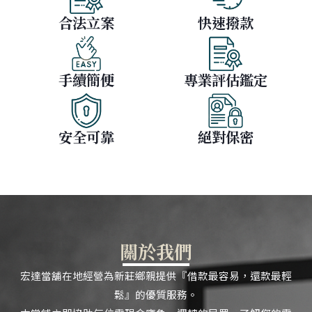
合法立案
快速撥款
手續簡便
專業評估鑑定
安全可靠
絕對保密
關於我們
宏達當舖在地經營為新莊鄉親提供『借款最容易，還款最輕
鬆』的優質服務。