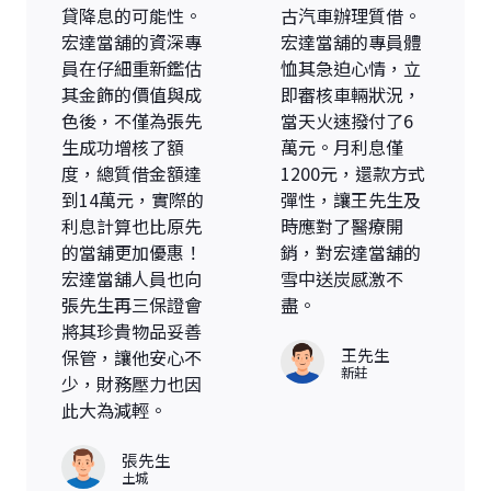
貸降息的可能性。
古汽車辦理質借。
宏達當舖的資深專
宏達當舖的專員體
員在仔細重新鑑估
恤其急迫心情，立
其金飾的價值與成
即審核車輛狀況，
色後，不僅為張先
當天火速撥付了6
生成功增核了額
萬元。月利息僅
度，總質借金額達
1200元，還款方式
到14萬元，實際的
彈性，讓王先生及
利息計算也比原先
時應對了醫療開
的當舖更加優惠！
銷，對宏達當舖的
宏達當舖人員也向
雪中送炭感激不
張先生再三保證會
盡。
將其珍貴物品妥善
王先生
保管，讓他安心不
新莊
少，財務壓力也因
此大為減輕。
張先生
土城