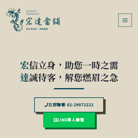
跳
MAI
至
MEN
主
要
內
容
宏
信立身，助您一時之需
達
誠待客，解您燃眉之急
立即聯繫 02-29072222
LINE專人聯繫