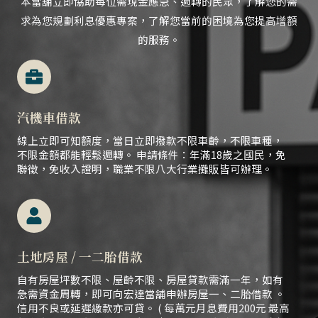
本當舖立即協助每位需現金應急、
週轉的民眾，
了解您的需
求為您規劃利息優惠專案，了解您當前的困境為您提高增額
的服務。
汽機車借款
線上立即可知額度，當日立即撥款不限車齡，不限車種，
不限金額都能輕鬆週轉。 申請條件：年滿18歲之國民，免
聯徵，免收入證明，職業不限八大行業攤販皆可辦理。
土地房屋 / 一二胎借款
自有房屋坪數不限、屋齡不限、房屋貸款需滿一年，如有
急需資金周轉，即可向宏達當舖申辦房屋一、二胎借款 。
信用不良或延遲繳款亦可貸。 ( 每萬元月息費用200元 最高