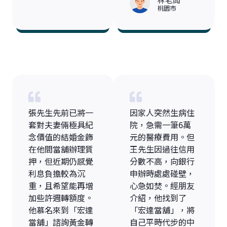
桃園市
張先生先前已將一
因家人突然生病住
套對夫妻倆極具紀
院，急需一筆6萬
念價值的結婚金飾
元的醫療費用。但
在他間當舖辦理質
王先生因過往信用
押，但近期仍感覺
分數不高，向銀行
利息負擔較為沉
申辦時處處碰壁，
重，且希望能再增
心急如焚。經朋友
加些許週轉額度。
介紹，他找到了
他慕名來到「宏達
「宏達當舖」，將
當舖」諮詢黃金轉
自己平時代步的中