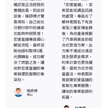
確認是正派經營的
「宏達當舖」，並
實體店面。到店詳
希望能低調且迅速
談後，陳師傅才驚
地處理。專員在了
喜得知，自己尚在
解林老闆名下有貨
分期付款中的機車
車及少量家傳金飾
也能夠申辦質借！
後，為他量身規劃
宏達當舖專員細心
了汽車與黃金的組
解說流程，最終協
合式質借方案。此
助他順利取得5萬
方案不僅成功滿足
元週轉金，成功解
其全額資金需求，
決了燃眉之急，讓
利率計算也更為優
他對宏達當舖的專
惠，還款方式亦相
業與便民服務印象
當靈活。林老闆非
深刻。
常感謝宏達當舖的
客製化專業服務，
陳師傅
讓他的事業能順利
泰山
拓展。
林老闆