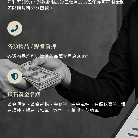
年利率30%)，還款期限最短三個月最長五年亦可不限金額
不限期數可分期攤還。
各類物品 / 點當質押
各類物品均可典當借款每萬元月息200元！
鑽石黃金名錶
黃金項鍊、黃金戒指、金條等... 白金戒指、有價珠寶等... 鑽
石項鍊、鑽石戒指等... 勞力士、蕭邦、芝柏等...