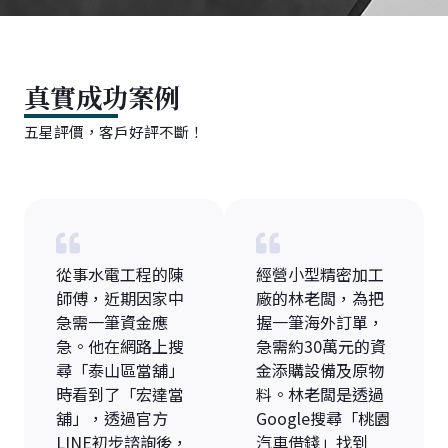
真實成功案例
五星評價，客戶好評不斷！
從事水電工程的陳
經營小型精密加工
師傅，近期因家中
廠的林老闆，為把
急需一筆資金應
握一筆海外訂單，
急。他在網路上搜
急需約30萬元的資
尋「泰山區當舖」
金添購設備及原物
時看到了「宏達當
料。林老闆是透過
舖」，透過官方
Google搜尋「桃園
LINE初步諮詢後，
汽車借錢」找到