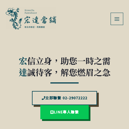
跳
MAI
至
MEN
主
要
內
容
宏
信立身，助您一時之需
達
誠待客，解您燃眉之急
立即聯繫 02-29072222
LINE專人聯繫