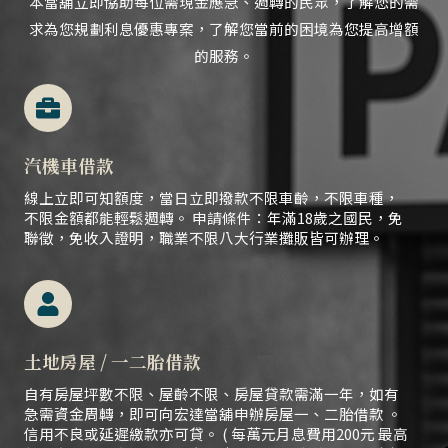
本當舖立即協助每位需現金應急、
週轉的民眾，
了解您的需
求為您規劃利息優惠專案，了解您當前的困境為您提高增額
的服務。
汽機車借款
線上立即可知額度，當日立即撥款不限車齡，不限車種，
不限金額都能輕鬆週轉。 申請條件：年滿18歲之國民，免
聯徵，免收入證明，職業不限八大行業攤販皆可辦理。
土地房屋 / 一二胎借款
自有房屋坪數不限、屋齡不限、房屋貸款需滿一年，如有
急需資金周轉，即可向宏達當舖申辦房屋一、二胎借款 。
信用不良或延遲繳款亦可貸。 ( 每萬元月息費用200元 最高