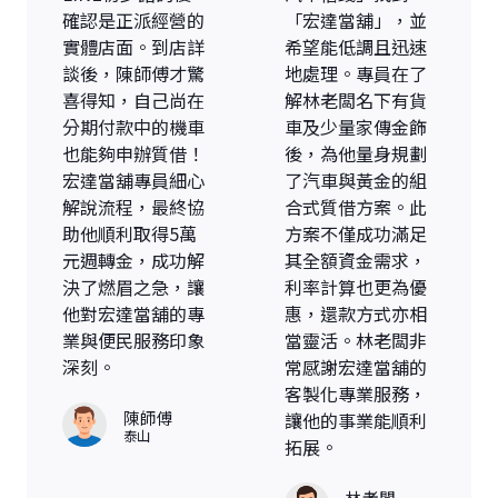
確認是正派經營的
「宏達當舖」，並
實體店面。到店詳
希望能低調且迅速
談後，陳師傅才驚
地處理。專員在了
喜得知，自己尚在
解林老闆名下有貨
分期付款中的機車
車及少量家傳金飾
也能夠申辦質借！
後，為他量身規劃
宏達當舖專員細心
了汽車與黃金的組
解說流程，最終協
合式質借方案。此
助他順利取得5萬
方案不僅成功滿足
元週轉金，成功解
其全額資金需求，
決了燃眉之急，讓
利率計算也更為優
他對宏達當舖的專
惠，還款方式亦相
業與便民服務印象
當靈活。林老闆非
深刻。
常感謝宏達當舖的
客製化專業服務，
陳師傅
讓他的事業能順利
泰山
拓展。
林老闆