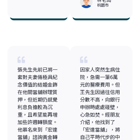
桃園市
張先生先前已將一
因家人突然生病住
套對夫妻倆極具紀
院，急需一筆6萬
念價值的結婚金飾
元的醫療費用。但
在他間當舖辦理質
王先生因過往信用
押，但近期仍感覺
分數不高，向銀行
利息負擔較為沉
申辦時處處碰壁，
重，且希望能再增
心急如焚。經朋友
加些許週轉額度。
介紹，他找到了
他慕名來到「宏達
「宏達當舖」，將
當舖」諮詢黃金轉
自己平時代步的中