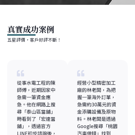
真實成功案例
五星評價，客戶好評不斷！
從事水電工程的陳
經營小型精密加工
師傅，近期因家中
廠的林老闆，為把
急需一筆資金應
握一筆海外訂單，
急。他在網路上搜
急需約30萬元的資
尋「泰山區當舖」
金添購設備及原物
時看到了「宏達當
料。林老闆是透過
舖」，透過官方
Google搜尋「桃園
LINE初步諮詢後，
汽車借錢」找到