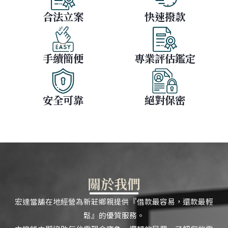
合法立案
快速撥款
手續簡便
專業評估鑑定
安全可靠
絕對保密
關於我們
宏達當舖在地經營為新莊鄉親提供『借款最容易，還款最輕
鬆』的優質服務。