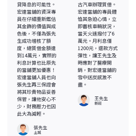
貸降息的可能性。
古汽車辦理質借。
宏達當舖的資深專
宏達當舖的專員體
員在仔細重新鑑估
恤其急迫心情，立
其金飾的價值與成
即審核車輛狀況，
色後，不僅為張先
當天火速撥付了6
生成功增核了額
萬元。月利息僅
度，總質借金額達
1200元，還款方式
到14萬元，實際的
彈性，讓王先生及
利息計算也比原先
時應對了醫療開
的當舖更加優惠！
銷，對宏達當舖的
宏達當舖人員也向
雪中送炭感激不
張先生再三保證會
盡。
將其珍貴物品妥善
王先生
保管，讓他安心不
新莊
少，財務壓力也因
此大為減輕。
張先生
土城