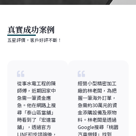
真實成功案例
五星評價，客戶好評不斷！
從事水電工程的陳
經營小型精密加工
師傅，近期因家中
廠的林老闆，為把
急需一筆資金應
握一筆海外訂單，
急。他在網路上搜
急需約30萬元的資
尋「泰山區當舖」
金添購設備及原物
時看到了「宏達當
料。林老闆是透過
舖」，透過官方
Google搜尋「桃園
LINE初步諮詢後，
汽車借錢」找到