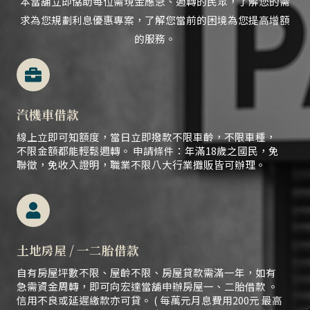
本當舖立即協助每位需現金應急、
週轉的民眾，
了解您的需
求為您規劃利息優惠專案，了解您當前的困境為您提高增額
的服務。
汽機車借款
線上立即可知額度，當日立即撥款不限車齡，不限車種，
不限金額都能輕鬆週轉。 申請條件：年滿18歲之國民，免
聯徵，免收入證明，職業不限八大行業攤販皆可辦理。
土地房屋 / 一二胎借款
自有房屋坪數不限、屋齡不限、房屋貸款需滿一年，如有
急需資金周轉，即可向宏達當舖申辦房屋一、二胎借款 。
信用不良或延遲繳款亦可貸。 ( 每萬元月息費用200元 最高