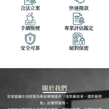
合法立案
快速撥款
手續簡便
專業評估鑑定
安全可靠
絕對保密
關於我們
宏達當舖在地經營為新莊鄉親提供『借款最容易，還款最輕
鬆』的優質服務。