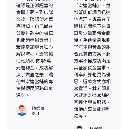
確認是正派經營的
「宏達當舖」，並
實體店面。到店詳
希望能低調且迅速
談後，陳師傅才驚
地處理。專員在了
喜得知，自己尚在
解林老闆名下有貨
分期付款中的機車
車及少量家傳金飾
也能夠申辦質借！
後，為他量身規劃
宏達當舖專員細心
了汽車與黃金的組
解說流程，最終協
合式質借方案。此
助他順利取得5萬
方案不僅成功滿足
元週轉金，成功解
其全額資金需求，
決了燃眉之急，讓
利率計算也更為優
他對宏達當舖的專
惠，還款方式亦相
業與便民服務印象
當靈活。林老闆非
深刻。
常感謝宏達當舖的
客製化專業服務，
陳師傅
讓他的事業能順利
泰山
拓展。
林老闆