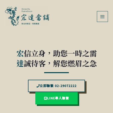
跳
MAI
至
MEN
主
要
內
容
宏
信立身，助您一時之需
達
誠待客，解您燃眉之急
立即聯繫 02-29072222
LINE專人聯繫