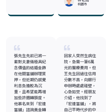
桃園市
張先生先前已將一
因家人突然生病住
套對夫妻倆極具紀
院，急需一筆6萬
念價值的結婚金飾
元的醫療費用。但
在他間當舖辦理質
王先生因過往信用
押，但近期仍感覺
分數不高，向銀行
利息負擔較為沉
申辦時處處碰壁，
重，且希望能再增
心急如焚。經朋友
加些許週轉額度。
介紹，他找到了
他慕名來到「宏達
「宏達當舖」，將
當舖」諮詢黃金轉
自己平時代步的中