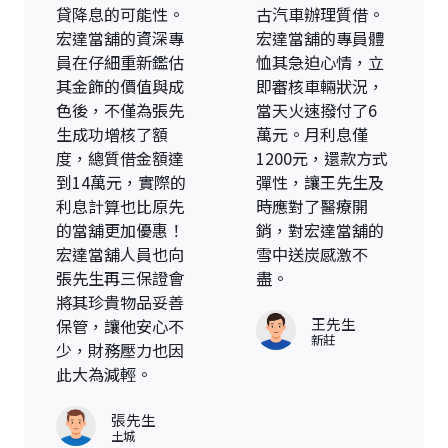
貸降息的可能性。
古汽車辦理質借。
宏達當舖的資深專
宏達當舖的專員體
員在仔細重新鑑估
恤其急迫心情，立
其金飾的價值與成
即審核車輛狀況，
色後，不僅為張先
當天火速撥付了6
生成功增核了額
萬元。月利息僅
度，總質借金額達
1200元，還款方式
到14萬元，實際的
彈性，讓王先生及
利息計算也比原先
時應對了醫療開
的當舖更加優惠！
銷，對宏達當舖的
宏達當舖人員也向
雪中送炭感激不
張先生再三保證會
盡。
將其珍貴物品妥善
王先生
保管，讓他安心不
新莊
少，財務壓力也因
此大為減輕。
張先生
土城