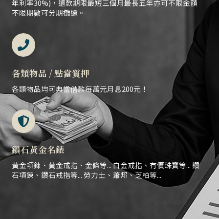
年利率30%)，還款期限最短三個月最長五年亦可不限金額
不限期數可分期攤還。
各類物品 / 點當質押
各類物品均可典當借款每萬元月息200元！
鑽石黃金名錶
黃金項鍊、黃金戒指、金條等... 白金戒指、有價珠寶等... 鑽
石項鍊、鑽石戒指等... 勞力士、蕭邦、芝柏等...