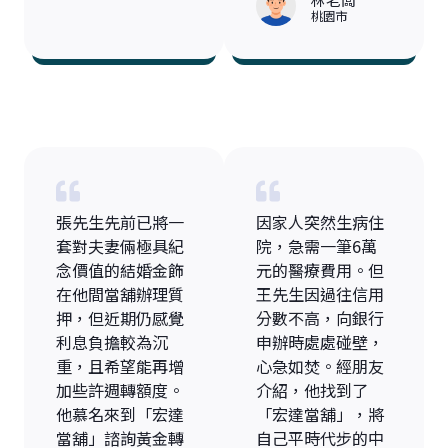
桃園市
張先生先前已將一
因家人突然生病住
套對夫妻倆極具紀
院，急需一筆6萬
念價值的結婚金飾
元的醫療費用。但
在他間當舖辦理質
王先生因過往信用
押，但近期仍感覺
分數不高，向銀行
利息負擔較為沉
申辦時處處碰壁，
重，且希望能再增
心急如焚。經朋友
加些許週轉額度。
介紹，他找到了
他慕名來到「宏達
「宏達當舖」，將
當舖」諮詢黃金轉
自己平時代步的中