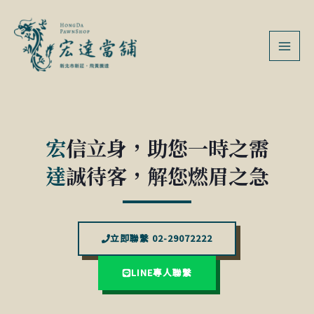
跳
MAI
至
MEN
主
要
內
容
宏
信立身，助您一時之需
達
誠待客，解您燃眉之急
立即聯繫 02-29072222
LINE專人聯繫