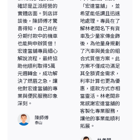
確認是正派經營的
「宏達當舖」，並
實體店面。到店詳
希望能低調且迅速
談後，陳師傅才驚
地處理。專員在了
喜得知，自己尚在
解林老闆名下有貨
分期付款中的機車
車及少量家傳金飾
也能夠申辦質借！
後，為他量身規劃
宏達當舖專員細心
了汽車與黃金的組
解說流程，最終協
合式質借方案。此
助他順利取得5萬
方案不僅成功滿足
元週轉金，成功解
其全額資金需求，
決了燃眉之急，讓
利率計算也更為優
他對宏達當舖的專
惠，還款方式亦相
業與便民服務印象
當靈活。林老闆非
深刻。
常感謝宏達當舖的
客製化專業服務，
陳師傅
讓他的事業能順利
泰山
拓展。
林老闆