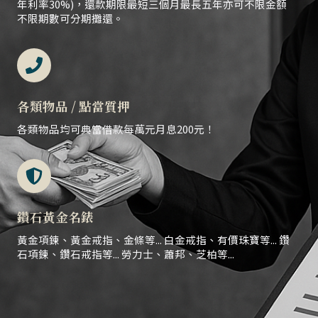
年利率30%)，還款期限最短三個月最長五年亦可不限金額
不限期數可分期攤還。
各類物品 / 點當質押
各類物品均可典當借款每萬元月息200元！
鑽石黃金名錶
黃金項鍊、黃金戒指、金條等... 白金戒指、有價珠寶等... 鑽
石項鍊、鑽石戒指等... 勞力士、蕭邦、芝柏等...