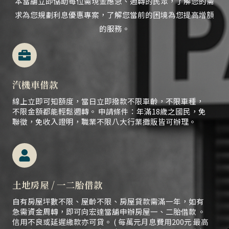
本當舖立即協助每位需現金應急、
週轉的民眾，
了解您的需
求為您規劃利息優惠專案，了解您當前的困境為您提高增額
的服務。
汽機車借款
線上立即可知額度，當日立即撥款不限車齡，不限車種，
不限金額都能輕鬆週轉。 申請條件：年滿18歲之國民，免
聯徵，免收入證明，職業不限八大行業攤販皆可辦理。
土地房屋 / 一二胎借款
自有房屋坪數不限、屋齡不限、房屋貸款需滿一年，如有
急需資金周轉，即可向宏達當舖申辦房屋一、二胎借款 。
信用不良或延遲繳款亦可貸。 ( 每萬元月息費用200元 最高