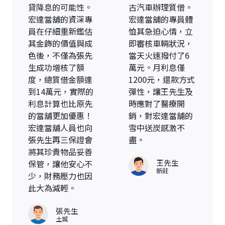
貸降息的可能性。
古汽車辦理質借。
宏達當舖的資深專
宏達當舖的專員體
員在仔細重新鑑估
恤其急迫心情，立
其金飾的價值與成
即審核車輛狀況，
色後，不僅為張先
當天火速撥付了6
生成功增核了額
萬元。月利息僅
度，總質借金額達
1200元，還款方式
到14萬元，實際的
彈性，讓王先生及
利息計算也比原先
時應對了醫療開
的當舖更加優惠！
銷，對宏達當舖的
宏達當舖人員也向
雪中送炭感激不
張先生再三保證會
盡。
將其珍貴物品妥善
王先生
保管，讓他安心不
新莊
少，財務壓力也因
此大為減輕。
張先生
土城