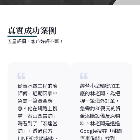
真實成功案例
五星評價，客戶好評不斷！
從事水電工程的陳
經營小型精密加工
師傅，近期因家中
廠的林老闆，為把
急需一筆資金應
握一筆海外訂單，
急。他在網路上搜
急需約30萬元的資
尋「泰山區當舖」
金添購設備及原物
時看到了「宏達當
料。林老闆是透過
舖」，透過官方
Google搜尋「桃園
LINE初步諮詢後，
汽車借錢」找到