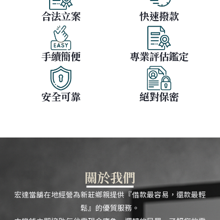
合法立案
快速撥款
手續簡便
專業評估鑑定
安全可靠
絕對保密
關於我們
宏達當舖在地經營為新莊鄉親提供『借款最容易，還款最輕
鬆』的優質服務。