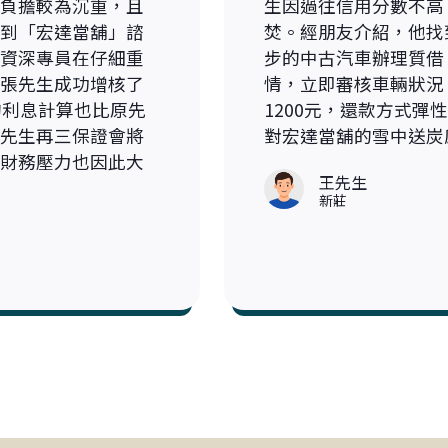
負擔較為沉重，且
生因過往信用分數不高
到「宏達當舖」諮
焚。經朋友介紹，他找
資深專員在仔細重
步的中古汽車辦理質借
張先生成功增核了
情，立即審核車輛狀況
的利息計算也比原先
1200元，還款方式
先生再三保證會將
對宏達當舖的雪中送炭
財務壓力也因此大
王先生
新莊