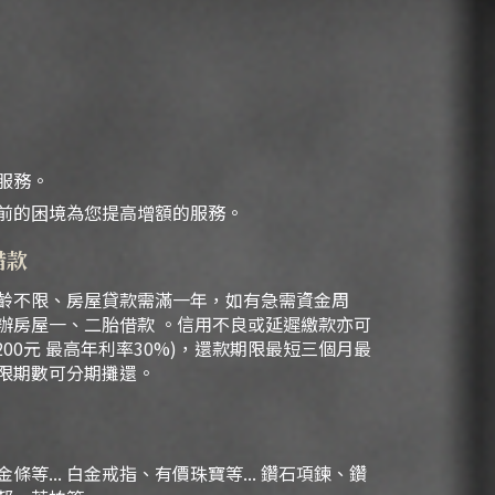
服務。
前的困境為您提高增額的服務。
借款
齡不限、房屋貸款需滿一年，如有急需資金周
辦房屋一、二胎借款 。信用不良或延遲繳款亦可
200元 最高年利率30%)，還款期限最短三個月最
限期數可分期攤還。
等... 白金戒指、有價珠寶等... 鑽石項鍊、鑽