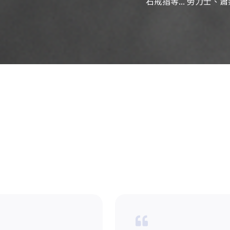
石戒指等... 勞力士、蕭