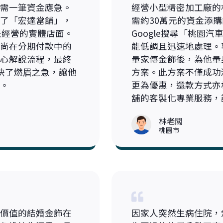
需一筆資金應急。
經營小型精密加工廠的
了「宏達當舖」，
需約30萬元的資金添
派經營的實體店面。
Google搜尋「桃園
尚在分期付款中的
能低調且迅速地處理。
心解說流程，最終
量家傳金飾後，為他量
決了燃眉之急，讓他
方案。此方案不僅成功
。
更為優惠，還款方式亦
舖的客製化專業服務，
林老闆
桃園市
價值的結婚金飾在
因家人突然生病住院，