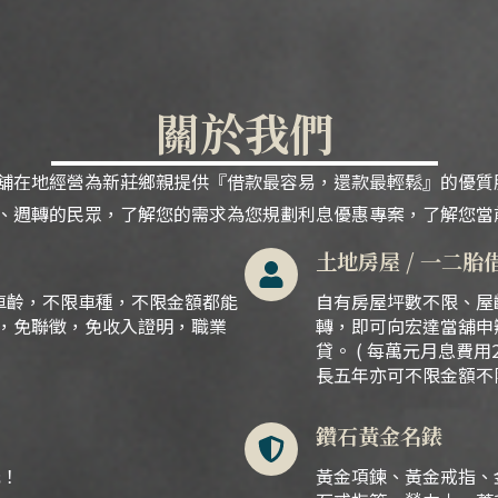
關於我們
舖在地經營為新莊鄉親提供『借款最容易，還款最輕鬆』的優質
、
週轉的民眾，
了解您的需求為您規劃利息優惠專案，了解您當
土地房屋 / 一二胎
車齡，不限車種，不限金額都能
自有房屋坪數不限、屋
民，免聯徵，免收入證明，職業
轉，即可向宏達當舖申
貸。 ( 每萬元月息費用
長五年亦可不限金額不
鑽石黃金名錶
元！
黃金項鍊、黃金戒指、金條