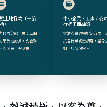
屋土地貸款（一胎、
中小企業 / 工廠 / 公
胎）​​
行號工商融資
辦代書貸款、民間二胎、
靈活資金週轉解決方案，
利息房地融資，免查聯
援各行業資金調度，量身
、額度高、撥款快。
劃、息低保密。
業、熱誠積極、以客為尊、