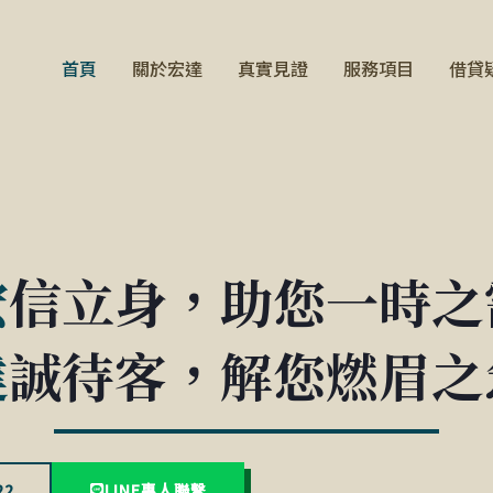
首頁
關於宏達
真實見證
服務項目
借貸
宏
信立身，助您一時之
達
誠待客，解您燃眉之
22
LINE專人聯繫