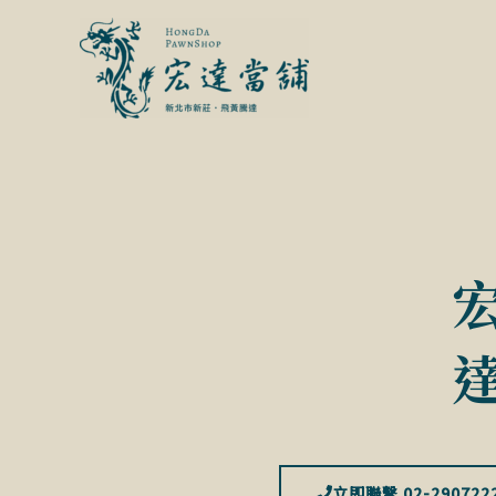
跳
至
主
要
內
容
立即聯繫 02-290722