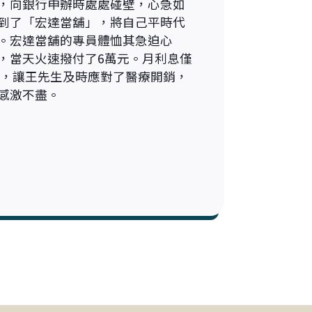
，向銀行申辦時處處碰壁，心急如
到了「宏達當舖」，將自己平時代
。宏達當舖的專員體恤其急迫心
，當天火速撥付了6萬元。月利息僅
彈性，讓王先生及時應對了醫療開銷，
感激不盡。