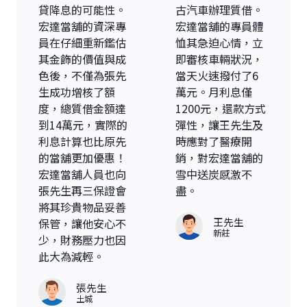
貸降息的可能性。
古汽車辦理質借。
宏達當舖的資深專
宏達當舖的專員體
員在仔細重新鑑估
恤其急迫心情，立
其金飾的價值與成
即審核車輛狀況，
色後，不僅為張先
當天火速撥付了6
生成功增核了額
萬元。月利息僅
度，總質借金額達
1200元，還款方式
到14萬元，實際的
彈性，讓王先生及
利息計算也比原先
時應對了醫療開
的當舖更加優惠！
銷，對宏達當舖的
宏達當舖人員也向
雪中送炭感激不
張先生再三保證會
盡。
將其珍貴物品妥善
王先生
保管，讓他安心不
新莊
少，財務壓力也因
此大為減輕。
張先生
土城