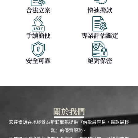
合法立案
快速撥款
手續簡便
專業評估鑑定
安全可靠
絕對保密
關於我們
宏達當舖在地經營為新莊鄉親提供『借款最容易，還款最輕
鬆』的優質服務。