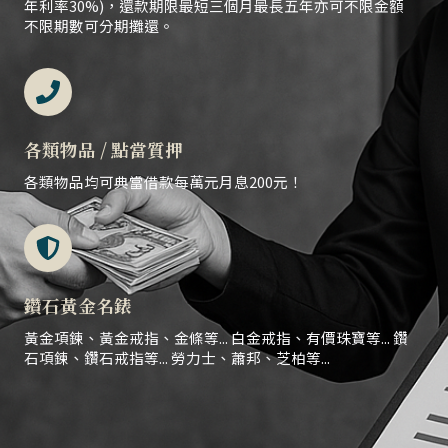
年利率30%)，還款期限最短三個月最長五年亦可不限金額
不限期數可分期攤還。
各類物品 / 點當質押
各類物品均可典當借款每萬元月息200元！
鑽石黃金名錶
黃金項鍊、黃金戒指、金條等... 白金戒指、有價珠寶等... 鑽
石項鍊、鑽石戒指等... 勞力士、蕭邦、芝柏等...