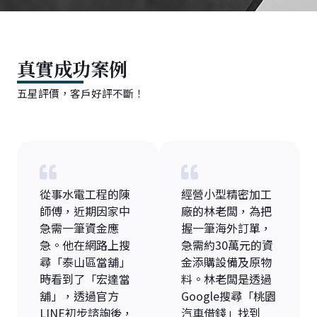
真實成功案例
五星評價，客戶好評不斷！
從事水電工程的陳
經營小型精密加工
師傅，近期因家中
廠的林老闆，為把
急需一筆資金應
握一筆海外訂單，
急。他在網路上搜
急需約30萬元的資
尋「泰山區當舖」
金添購設備及原物
時看到了「宏達當
料。林老闆是透過
舖」，透過官方
Google搜尋「桃園
LINE初步諮詢後，
汽車借錢」找到