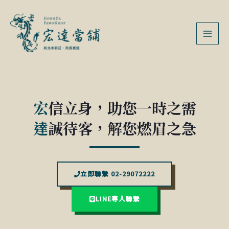
跳
MAI
至
MEN
主
要
內
容
宏
信立身，助您一時之需
達
誠待客，解您燃眉之急
立即聯繫 02-29072222
LINE專人聯繫