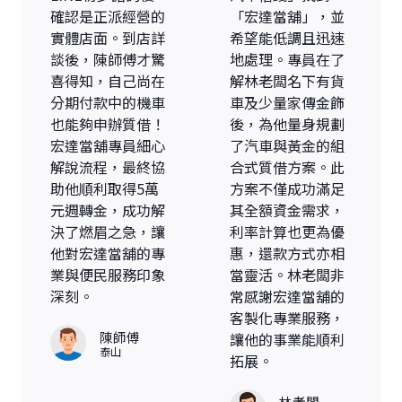
確認是正派經營的
「宏達當舖」，並
實體店面。到店詳
希望能低調且迅速
談後，陳師傅才驚
地處理。專員在了
喜得知，自己尚在
解林老闆名下有貨
分期付款中的機車
車及少量家傳金飾
也能夠申辦質借！
後，為他量身規劃
宏達當舖專員細心
了汽車與黃金的組
解說流程，最終協
合式質借方案。此
助他順利取得5萬
方案不僅成功滿足
元週轉金，成功解
其全額資金需求，
決了燃眉之急，讓
利率計算也更為優
他對宏達當舖的專
惠，還款方式亦相
業與便民服務印象
當靈活。林老闆非
深刻。
常感謝宏達當舖的
客製化專業服務，
陳師傅
讓他的事業能順利
泰山
拓展。
林老闆