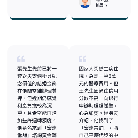
桃園市
張先生先前已將一
因家人突然生病住
套對夫妻倆極具紀
院，急需一筆6萬
念價值的結婚金飾
元的醫療費用。但
在他間當舖辦理質
王先生因過往信用
押，但近期仍感覺
分數不高，向銀行
利息負擔較為沉
申辦時處處碰壁，
重，且希望能再增
心急如焚。經朋友
加些許週轉額度。
介紹，他找到了
他慕名來到「宏達
「宏達當舖」，將
當舖」諮詢黃金轉
自己平時代步的中