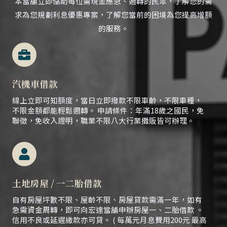
本當舖立即協助每位需現金應急、
週轉的民眾，
了解您的需
求為您規劃利息優惠專案，了解您當前的困境為您提高增額
的服務。
汽機車借款
線上立即可知額度，當日立即撥款不限車齡，不限車種，
不限金額都能輕鬆週轉。 申請條件：年滿18歲之國民，免
聯徵，免收入證明，職業不限八大行業攤販皆可辦理。
土地房屋 / 一二胎借款
自有房屋坪數不限、屋齡不限、房屋貸款需滿一年，如有
急需資金周轉，即可向宏達當舖申辦房屋一、二胎借款 。
信用不良或延遲繳款亦可貸。 ( 每萬元月息費用200元 最高