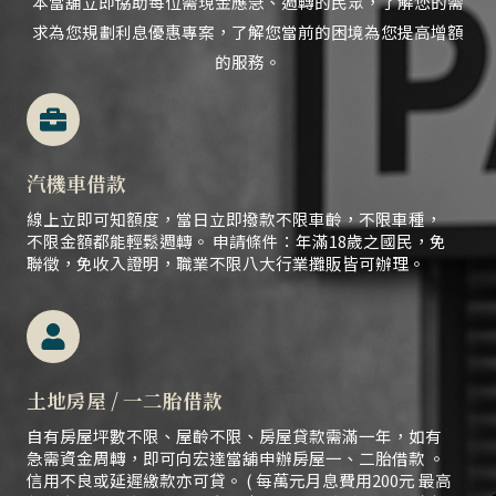
本當舖立即協助每位需現金應急、
週轉的民眾，
了解您的需
求為您規劃利息優惠專案，了解您當前的困境為您提高增額
的服務。
汽機車借款
線上立即可知額度，當日立即撥款不限車齡，不限車種，
不限金額都能輕鬆週轉。 申請條件：年滿18歲之國民，免
聯徵，免收入證明，職業不限八大行業攤販皆可辦理。
土地房屋 / 一二胎借款
自有房屋坪數不限、屋齡不限、房屋貸款需滿一年，如有
急需資金周轉，即可向宏達當舖申辦房屋一、二胎借款 。
信用不良或延遲繳款亦可貸。 ( 每萬元月息費用200元 最高