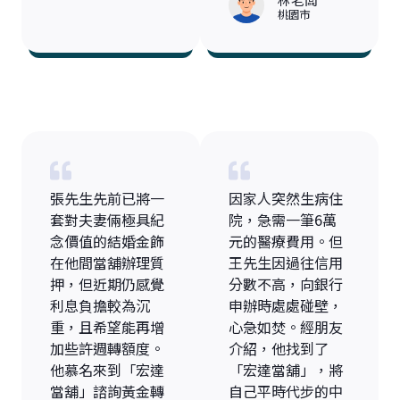
桃園市
張先生先前已將一
因家人突然生病住
套對夫妻倆極具紀
院，急需一筆6萬
念價值的結婚金飾
元的醫療費用。但
在他間當舖辦理質
王先生因過往信用
押，但近期仍感覺
分數不高，向銀行
利息負擔較為沉
申辦時處處碰壁，
重，且希望能再增
心急如焚。經朋友
加些許週轉額度。
介紹，他找到了
他慕名來到「宏達
「宏達當舖」，將
當舖」諮詢黃金轉
自己平時代步的中