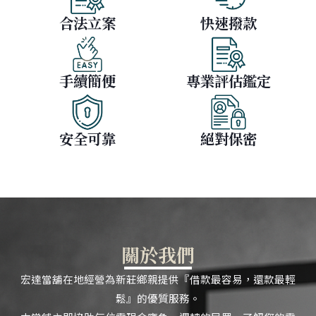
合法立案
快速撥款
手續簡便
專業評估鑑定
安全可靠
絕對保密
關於我們
宏達當舖在地經營為新莊鄉親提供『借款最容易，還款最輕
鬆』的優質服務。