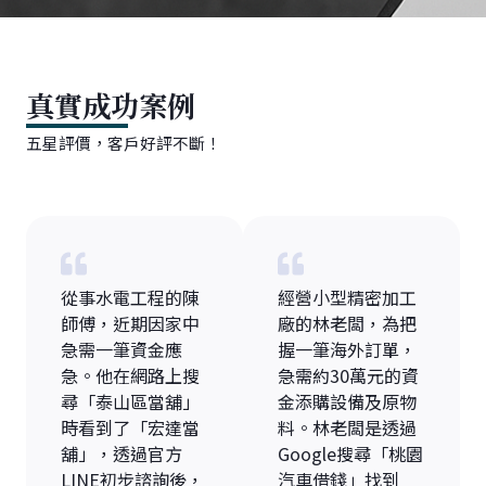
真實成功案例
五星評價，客戶好評不斷！
從事水電工程的陳
經營小型精密加工
師傅，近期因家中
廠的林老闆，為把
急需一筆資金應
握一筆海外訂單，
急。他在網路上搜
急需約30萬元的資
尋「泰山區當舖」
金添購設備及原物
時看到了「宏達當
料。林老闆是透過
舖」，透過官方
Google搜尋「桃園
LINE初步諮詢後，
汽車借錢」找到