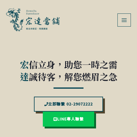
跳
MAI
至
MEN
主
要
內
容
宏
信立身，助您一時之需
達
誠待客，解您燃眉之急
立即聯繫 02-29072222
LINE專人聯繫