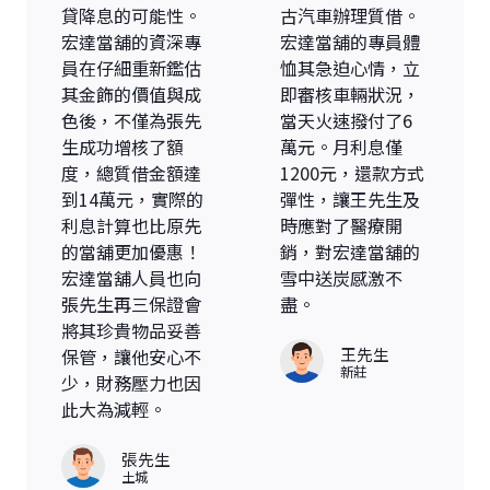
貸降息的可能性。
古汽車辦理質借。
宏達當舖的資深專
宏達當舖的專員體
員在仔細重新鑑估
恤其急迫心情，立
其金飾的價值與成
即審核車輛狀況，
色後，不僅為張先
當天火速撥付了6
生成功增核了額
萬元。月利息僅
度，總質借金額達
1200元，還款方式
到14萬元，實際的
彈性，讓王先生及
利息計算也比原先
時應對了醫療開
的當舖更加優惠！
銷，對宏達當舖的
宏達當舖人員也向
雪中送炭感激不
張先生再三保證會
盡。
將其珍貴物品妥善
王先生
保管，讓他安心不
新莊
少，財務壓力也因
此大為減輕。
張先生
土城