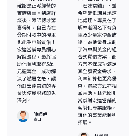
確認是正派經營的
「宏達當舖」，並
實體店面。到店詳
希望能低調且迅速
談後，陳師傅才驚
地處理。專員在了
喜得知，自己尚在
解林老闆名下有貨
分期付款中的機車
車及少量家傳金飾
也能夠申辦質借！
後，為他量身規劃
宏達當舖專員細心
了汽車與黃金的組
解說流程，最終協
合式質借方案。此
助他順利取得5萬
方案不僅成功滿足
元週轉金，成功解
其全額資金需求，
決了燃眉之急，讓
利率計算也更為優
他對宏達當舖的專
惠，還款方式亦相
業與便民服務印象
當靈活。林老闆非
深刻。
常感謝宏達當舖的
客製化專業服務，
陳師傅
讓他的事業能順利
泰山
拓展。
林老闆