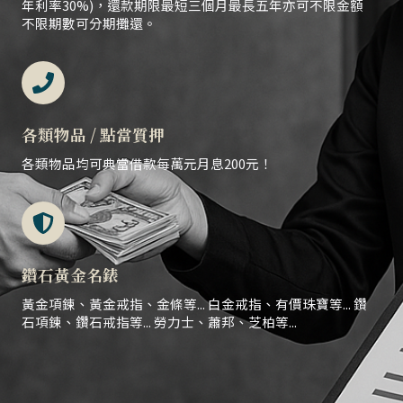
年利率30%)，還款期限最短三個月最長五年亦可不限金額
不限期數可分期攤還。
各類物品 / 點當質押
各類物品均可典當借款每萬元月息200元！
鑽石黃金名錶
黃金項鍊、黃金戒指、金條等... 白金戒指、有價珠寶等... 鑽
石項鍊、鑽石戒指等... 勞力士、蕭邦、芝柏等...