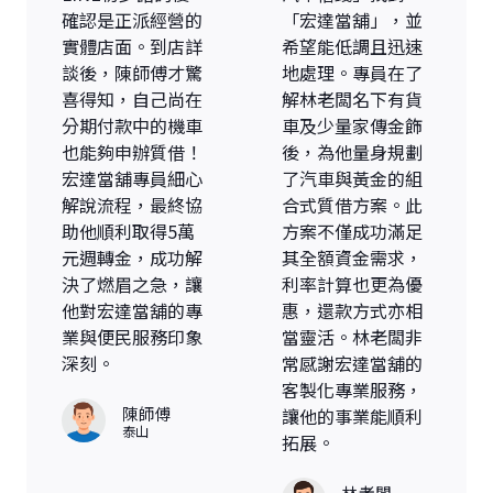
確認是正派經營的
「宏達當舖」，並
實體店面。到店詳
希望能低調且迅速
談後，陳師傅才驚
地處理。專員在了
喜得知，自己尚在
解林老闆名下有貨
分期付款中的機車
車及少量家傳金飾
也能夠申辦質借！
後，為他量身規劃
宏達當舖專員細心
了汽車與黃金的組
解說流程，最終協
合式質借方案。此
助他順利取得5萬
方案不僅成功滿足
元週轉金，成功解
其全額資金需求，
決了燃眉之急，讓
利率計算也更為優
他對宏達當舖的專
惠，還款方式亦相
業與便民服務印象
當靈活。林老闆非
深刻。
常感謝宏達當舖的
客製化專業服務，
陳師傅
讓他的事業能順利
泰山
拓展。
林老闆