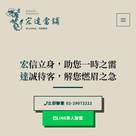
跳
MAI
至
MEN
主
要
內
容
宏
信立身，助您一時之需
達
誠待客，解您燃眉之急
立即聯繫 02-29072222
LINE專人聯繫