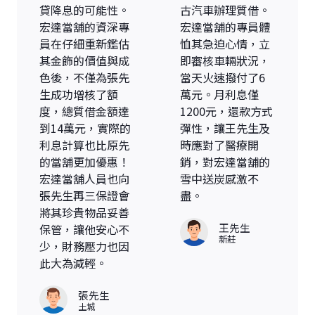
貸降息的可能性。
古汽車辦理質借。
宏達當舖的資深專
宏達當舖的專員體
員在仔細重新鑑估
恤其急迫心情，立
其金飾的價值與成
即審核車輛狀況，
色後，不僅為張先
當天火速撥付了6
生成功增核了額
萬元。月利息僅
度，總質借金額達
1200元，還款方式
到14萬元，實際的
彈性，讓王先生及
利息計算也比原先
時應對了醫療開
的當舖更加優惠！
銷，對宏達當舖的
宏達當舖人員也向
雪中送炭感激不
張先生再三保證會
盡。
將其珍貴物品妥善
王先生
保管，讓他安心不
新莊
少，財務壓力也因
此大為減輕。
張先生
土城