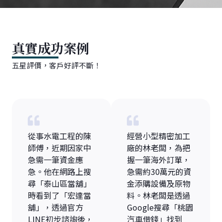
真實成功案例
五星評價，客戶好評不斷！
從事水電工程的陳
經營小型精密加工
師傅，近期因家中
廠的林老闆，為把
急需一筆資金應
握一筆海外訂單，
急。他在網路上搜
急需約30萬元的資
尋「泰山區當舖」
金添購設備及原物
時看到了「宏達當
料。林老闆是透過
舖」，透過官方
Google搜尋「桃園
LINE初步諮詢後，
汽車借錢」找到