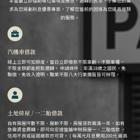
本當舖立即協助每位需現金應急、
週轉的民眾，
了解您的需
求為您規劃利息優惠專案，了解您當前的困境為您提高增額
的服務。
汽機車借款
線上立即可知額度，當日立即撥款不限車齡，不限車種，
不限金額都能輕鬆週轉。 申請條件：年滿18歲之國民，免
聯徵，免收入證明，職業不限八大行業攤販皆可辦理。
土地房屋 / 一二胎借款
自有房屋坪數不限、屋齡不限、房屋貸款需滿一年，如有
急需資金周轉，即可向宏達當舖申辦房屋一、二胎借款 。
信用不良或延遲繳款亦可貸。 ( 每萬元月息費用200元 最高