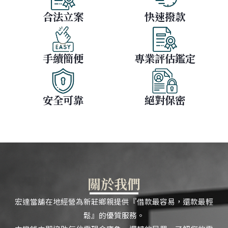
合法立案
快速撥款
手續簡便
專業評估鑑定
安全可靠
絕對保密
關於我們
宏達當舖在地經營為新莊鄉親提供『借款最容易，還款最輕
鬆』的優質服務。