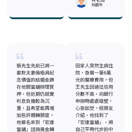
桃園市
張先生先前已將一
因家人突然生病住
套對夫妻倆極具紀
院，急需一筆6萬
念價值的結婚金飾
元的醫療費用。但
在他間當舖辦理質
王先生因過往信用
押，但近期仍感覺
分數不高，向銀行
利息負擔較為沉
申辦時處處碰壁，
重，且希望能再增
心急如焚。經朋友
加些許週轉額度。
介紹，他找到了
他慕名來到「宏達
「宏達當舖」，將
當舖」諮詢黃金轉
自己平時代步的中