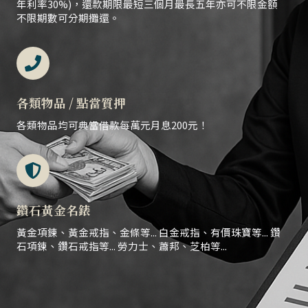
年利率30%)，還款期限最短三個月最長五年亦可不限金額
不限期數可分期攤還。
各類物品 / 點當質押
各類物品均可典當借款每萬元月息200元！
鑽石黃金名錶
黃金項鍊、黃金戒指、金條等... 白金戒指、有價珠寶等... 鑽
石項鍊、鑽石戒指等... 勞力士、蕭邦、芝柏等...