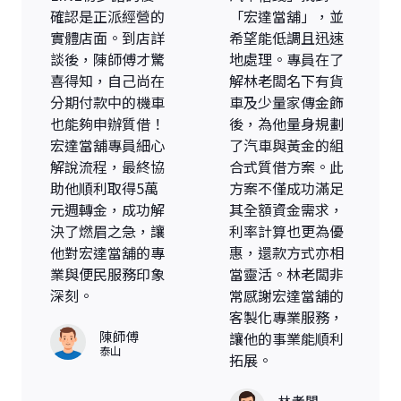
確認是正派經營的
「宏達當舖」，並
實體店面。到店詳
希望能低調且迅速
談後，陳師傅才驚
地處理。專員在了
喜得知，自己尚在
解林老闆名下有貨
分期付款中的機車
車及少量家傳金飾
也能夠申辦質借！
後，為他量身規劃
宏達當舖專員細心
了汽車與黃金的組
解說流程，最終協
合式質借方案。此
助他順利取得5萬
方案不僅成功滿足
元週轉金，成功解
其全額資金需求，
決了燃眉之急，讓
利率計算也更為優
他對宏達當舖的專
惠，還款方式亦相
業與便民服務印象
當靈活。林老闆非
深刻。
常感謝宏達當舖的
客製化專業服務，
陳師傅
讓他的事業能順利
泰山
拓展。
林老闆