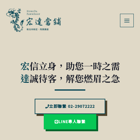
跳
MAI
至
MEN
主
要
內
容
宏
信立身，助您一時之需
達
誠待客，解您燃眉之急
立即聯繫 02-29072222
LINE專人聯繫