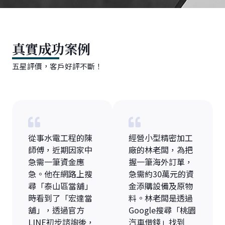
真實成功案例
五星評價，客戶好評不斷！
從事水電工程的陳
經營小型精密加工
師傅，近期因家中
廠的林老闆，為把
急需一筆資金應
握一筆海外訂單，
急。他在網路上搜
急需約30萬元的資
尋「泰山區當舖」
金添購設備及原物
時看到了「宏達當
料。林老闆是透過
舖」，透過官方
Google搜尋「桃園
LINE初步諮詢後，
汽車借錢」找到