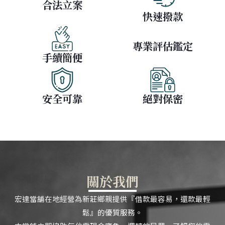
合法立案
快速撥款
專業評估鑑定
手續簡便
安全可靠
絕對保密
關於我們
宏達當舖在地經營為新莊鄉親提供『借款最容易，還款最輕
鬆』的優質服務。