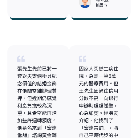
桃園市
張先生先前已將一
因家人突然生病住
套對夫妻倆極具紀
院，急需一筆6萬
念價值的結婚金飾
元的醫療費用。但
在他間當舖辦理質
王先生因過往信用
押，但近期仍感覺
分數不高，向銀行
利息負擔較為沉
申辦時處處碰壁，
重，且希望能再增
心急如焚。經朋友
加些許週轉額度。
介紹，他找到了
他慕名來到「宏達
「宏達當舖」，將
當舖」諮詢黃金轉
自己平時代步的中