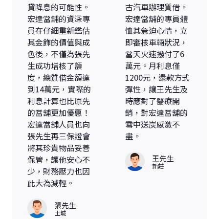
貸降息的可能性。
古汽車辦理質借。
宏達當舖的資深專
宏達當舖的專員體
員在仔細重新鑑估
恤其急迫心情，立
其金飾的價值與成
即審核車輛狀況，
色後，不僅為張先
當天火速撥付了6
生成功增核了額
萬元。月利息僅
度，總質借金額達
1200元，還款方式
到14萬元，實際的
彈性，讓王先生及
利息計算也比原先
時應對了醫療開
的當舖更加優惠！
銷，對宏達當舖的
宏達當舖人員也向
雪中送炭感激不
張先生再三保證會
盡。
將其珍貴物品妥善
王先生
保管，讓他安心不
新莊
少，財務壓力也因
此大為減輕。
張先生
土城