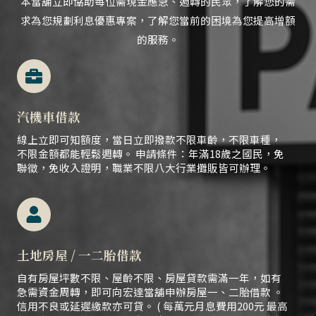
本當舖立即協助每位需現金應急、
週轉的民眾，
了解您的需
求為您規劃利息優惠專案，了解您當前的困境為您提高增額
的服務。
汽機車借款
線上立即可知額度，當日立即撥款不限車齡，不限車種，
不限金額都能輕鬆週轉。 申請條件：年滿18歲之國民，免
聯徵，免收入證明，職業不限八大行業攤販皆可辦理。
土地房屋 / 一二胎借款
自有房屋坪數不限、屋齡不限、房屋貸款需滿一年，如有
急需資金周轉，即可向宏達當舖申辦房屋一、二胎借款 。
信用不良或延遲繳款亦可貸。 ( 每萬元月息費用200元 最高