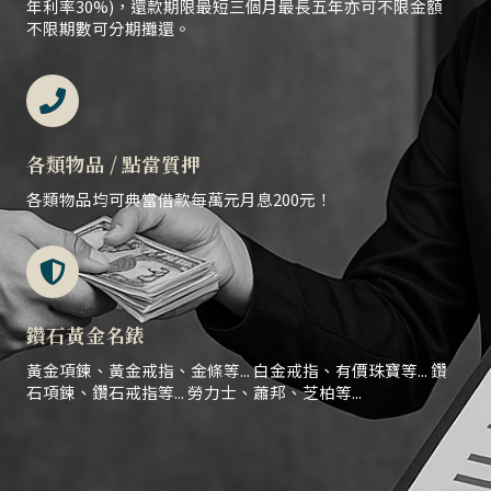
年利率30%)，還款期限最短三個月最長五年亦可不限金額
不限期數可分期攤還。
各類物品 / 點當質押
各類物品均可典當借款每萬元月息200元！
鑽石黃金名錶
黃金項鍊、黃金戒指、金條等... 白金戒指、有價珠寶等... 鑽
石項鍊、鑽石戒指等... 勞力士、蕭邦、芝柏等...