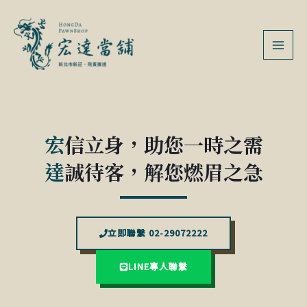
跳
MAI
至
MEN
主
要
內
容
宏
信立身，助您一時之需
達
誠待客，解您燃眉之急
立即聯繫 02-29072222
LINE專人聯繫