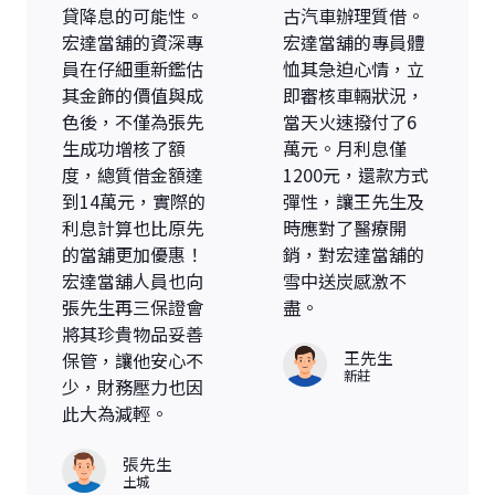
貸降息的可能性。
古汽車辦理質借。
宏達當舖的資深專
宏達當舖的專員體
員在仔細重新鑑估
恤其急迫心情，立
其金飾的價值與成
即審核車輛狀況，
色後，不僅為張先
當天火速撥付了6
生成功增核了額
萬元。月利息僅
度，總質借金額達
1200元，還款方式
到14萬元，實際的
彈性，讓王先生及
利息計算也比原先
時應對了醫療開
的當舖更加優惠！
銷，對宏達當舖的
宏達當舖人員也向
雪中送炭感激不
張先生再三保證會
盡。
將其珍貴物品妥善
王先生
保管，讓他安心不
新莊
少，財務壓力也因
此大為減輕。
張先生
土城