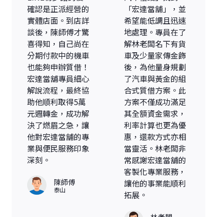
確認是正派經營的
「宏達當舖」，並
實體店面。到店詳
希望能低調且迅速
談後，陳師傅才驚
地處理。專員在了
喜得知，自己尚在
解林老闆名下有貨
分期付款中的機車
車及少量家傳金飾
也能夠申辦質借！
後，為他量身規劃
宏達當舖專員細心
了汽車與黃金的組
解說流程，最終協
合式質借方案。此
助他順利取得5萬
方案不僅成功滿足
元週轉金，成功解
其全額資金需求，
決了燃眉之急，讓
利率計算也更為優
他對宏達當舖的專
惠，還款方式亦相
業與便民服務印象
當靈活。林老闆非
深刻。
常感謝宏達當舖的
客製化專業服務，
陳師傅
讓他的事業能順利
泰山
拓展。
林老闆