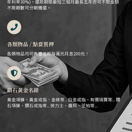
年利率30%)，還款期限最短三個月最長五年亦可不限金額
不限期數可分期攤還。
各類物品 / 點當質押
各類物品均可典當借款每萬元月息200元！
鑽石黃金名錶
黃金項鍊、黃金戒指、金條等... 白金戒指、有價珠寶等... 鑽
石項鍊、鑽石戒指等... 勞力士、蕭邦、芝柏等...