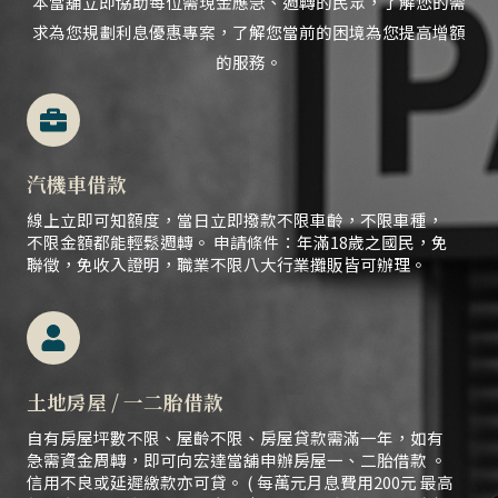
本當舖立即協助每位需現金應急、
週轉的民眾，
了解您的需
求為您規劃利息優惠專案，了解您當前的困境為您提高增額
的服務。
汽機車借款
線上立即可知額度，當日立即撥款不限車齡，不限車種，
不限金額都能輕鬆週轉。 申請條件：年滿18歲之國民，免
聯徵，免收入證明，職業不限八大行業攤販皆可辦理。
土地房屋 / 一二胎借款
自有房屋坪數不限、屋齡不限、房屋貸款需滿一年，如有
急需資金周轉，即可向宏達當舖申辦房屋一、二胎借款 。
信用不良或延遲繳款亦可貸。 ( 每萬元月息費用200元 最高