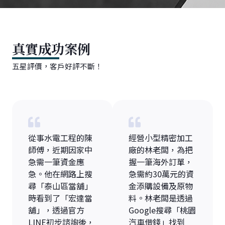
真實成功案例
五星評價，客戶好評不斷！
從事水電工程的陳
經營小型精密加工
師傅，近期因家中
廠的林老闆，為把
急需一筆資金應
握一筆海外訂單，
急。他在網路上搜
急需約30萬元的資
尋「泰山區當舖」
金添購設備及原物
時看到了「宏達當
料。林老闆是透過
舖」，透過官方
Google搜尋「桃園
LINE初步諮詢後，
汽車借錢」找到