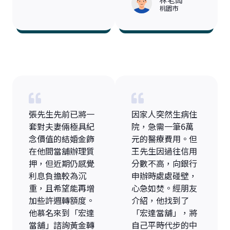
桃園市
張先生先前已將一
因家人突然生病住
套對夫妻倆極具紀
院，急需一筆6萬
念價值的結婚金飾
元的醫療費用。但
在他間當舖辦理質
王先生因過往信用
押，但近期仍感覺
分數不高，向銀行
利息負擔較為沉
申辦時處處碰壁，
重，且希望能再增
心急如焚。經朋友
加些許週轉額度。
介紹，他找到了
他慕名來到「宏達
「宏達當舖」，將
當舖」諮詢黃金轉
自己平時代步的中