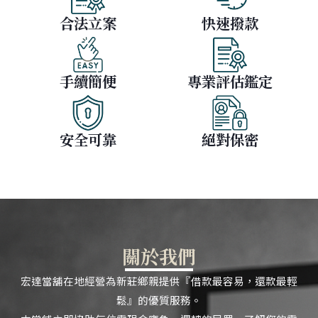
合法立案
快速撥款
手續簡便
專業評估鑑定
安全可靠
絕對保密
關於我們
宏達當舖在地經營為新莊鄉親提供『借款最容易，還款最輕
鬆』的優質服務。